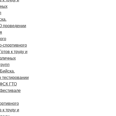
чных
п
ска.
О проведении
я
ого
о-спортивного
отов к труду и
азличных
групп
 Бийска.
 тестировании
ВФСК ГТО
фестивале
ортивного
 к труду и