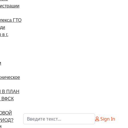
истрации
лекса ГТО
еди
в г.
м
хническое
 В ПЛАН
 ВФСК
ДОВОЙ
Поиск
Sign In
РИОД?
Type 2 or more characters for results.
И