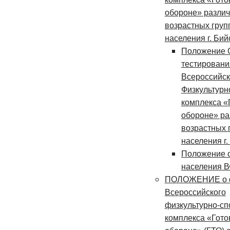
обороне» разли
возрастных груп
населения г. Бий
Положение 
тестировани
Всероссийск
Физкультурн
комплекса «Г
обороне» р
возрастных 
населения г.
Положение о
населения 
ПОЛОЖЕНИЕ о 
Всероссийского
физкультурно-сп
комплекса «Готов