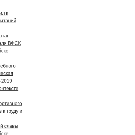
ил к
ытаний
этап
аля ВФСК
йске
чебного
ческая
8-2019
онтексте
ортивного
 к труду и
ой славы
йске