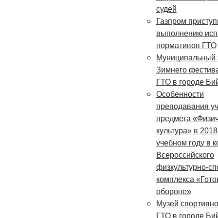
судей
Газпром приступ
выполнению исп
нормативов ГТО
Муниципальный 
Зимнего фестив
ГТО в городе Би
Особенности
преподавания у
предмета «Физи
культура» в 201
учебном году в к
Всероссийского
физкультурно-сп
комплекса «Готов
обороне»
Музей спортивн
ГТО в городе Би