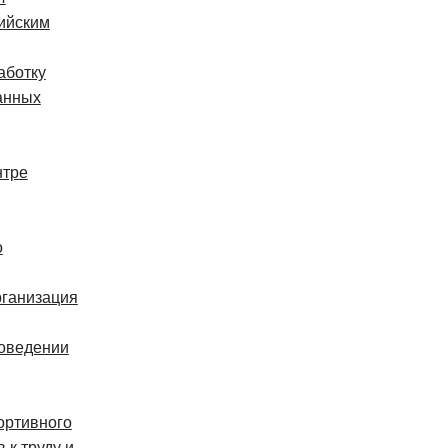
ийским
аботку
анных
нтре
о
рганизация
оведении
ортивного
 к труду и