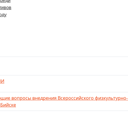
среди
тивов
году
НИ
щие вопросы внедрения Всероссийского физкультурно-
 Бийске