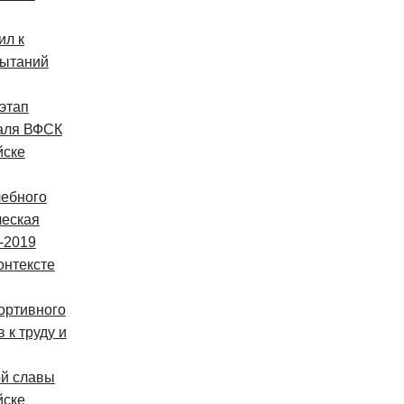
ил к
ытаний
этап
аля ВФСК
йске
чебного
ческая
8-2019
онтексте
ортивного
 к труду и
ой славы
йске