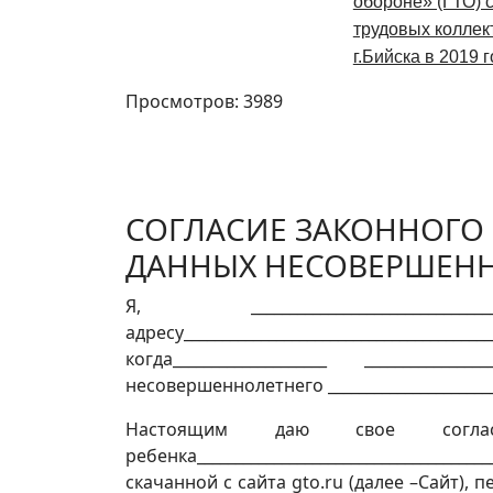
обороне» (ГТО) 
трудовых коллек
г.Бийска в 2019 
Просмотров: 3989
СОГЛАСИЕ ЗАКОННОГО 
ДАННЫХ НЕСОВЕРШЕН
Я, __________________________
адресу_______________________________
когда____________________ _____________
несовершеннолетнего _____________________
Настоящим даю свое соглас
ребенка________________________________
скачанной с сайта gto.ru (далее –Сайт)