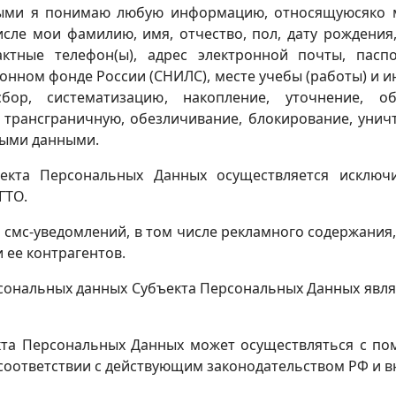
ыми я понимаю любую информацию, относящуюсяко м
сле мои фамилию, имя, отчество, пол, дату рождения,
актные телефон(ы), адрес электронной почты, пас
онном фонде России (СНИЛС), месте учебы (работы) и
р, систематизацию, накопление, уточнение, обн
е трансграничную, обезличивание, блокирование, унич
ными данными.
екта Персональных Данных осуществляется исключи
ГТО.
 смс-уведомлений, в том числе рекламного содержания
 ее контрагентов.
сональных данных Субъекта Персональных Данных явля
та Персональных Данных может осуществляться с по
 соответствии с действующим законодательством РФ и