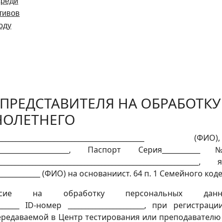
среди
тивов
году
ПРЕДСТАВИТЕЛЯ НА ОБРАБОТК
НОЛЕТНЕГО
_______________________________________
_____________________________, Паспорт Серия______
______________________________________________________
____________ (ФИО) на основаниист. 64 п. 1 Семейного код
ие на обработку персональных данных
____________ ID-номер ______________________, при реги
, передаваемой в Центр тестирования или преподавател