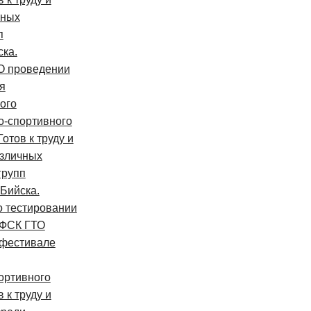
чных
п
ска.
О проведении
я
ого
о-спортивного
отов к труду и
азличных
групп
 Бийска.
 тестировании
ВФСК ГТО
фестивале
ортивного
 к труду и