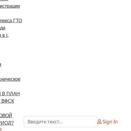
истрации
лекса ГТО
еди
в г.
м
хническое
 В ПЛАН
 ВФСК
ДОВОЙ
Поиск
Sign In
РИОД?
Type 2 or more characters for results.
И