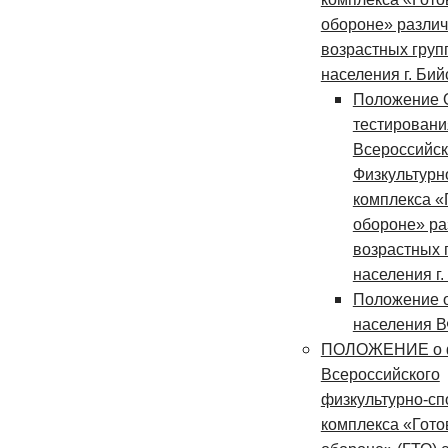
обороне» разли
возрастных груп
населения г. Бий
Положение 
тестировани
Всероссийск
Физкультурн
комплекса «Г
обороне» р
возрастных 
населения г.
Положение о
населения 
ПОЛОЖЕНИЕ о 
Всероссийского
физкультурно-сп
комплекса «Готов