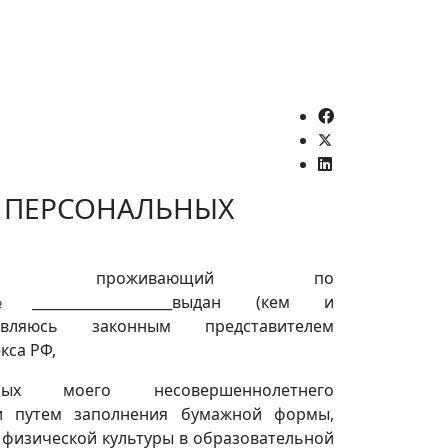
У ПЕРСОНАЛЬНЫХ
________ (ФИО), проживающий по
_____№____________________выдан (кем и
_______, являюсь законным представителем
екса РФ,
 моего несовершеннолетнего
страции путем заполнения бумажной формы,
ю физической культуры в образовательной