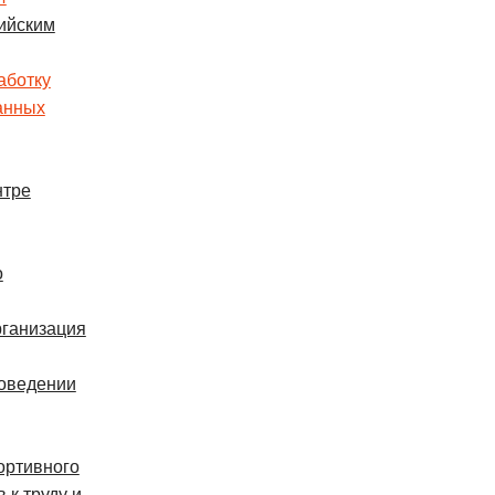
ийским
аботку
анных
нтре
о
рганизация
оведении
ортивного
 к труду и