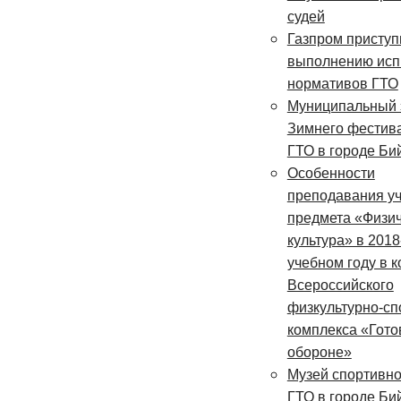
судей
Газпром приступ
выполнению исп
нормативов ГТО
Муниципальный 
Зимнего фестив
ГТО в городе Би
Особенности
преподавания у
предмета «Физи
культура» в 201
учебном году в к
Всероссийского
физкультурно-сп
комплекса «Готов
обороне»
Музей спортивн
ГТО в городе Би